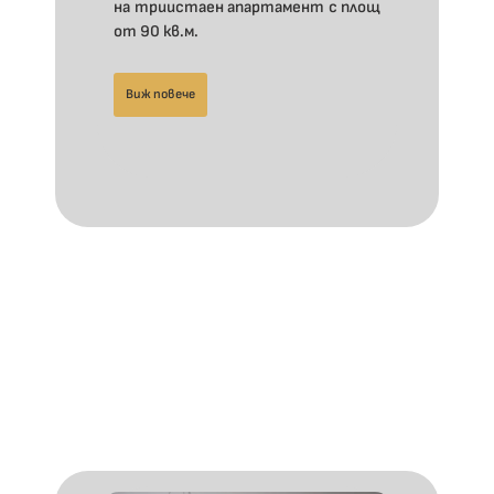
на триистаен апартамент с площ
от 90 кв.м.
Виж повече