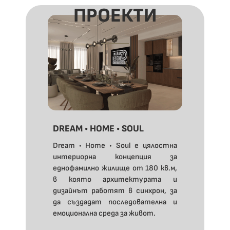
ПРОЕКТИ
DREAM • HOME • SOUL
Dream • Home • Soul е цялостна
интериорна концепция за
еднофамилно жилище от 180 кв.м,
в която архитектурата и
дизайнът работят в синхрон, за
да създадат последователна и
емоционална среда за живот.