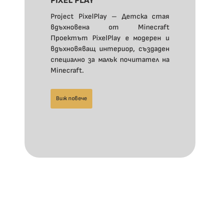
PIXEL PLAY
Project PixelPlay – Детска стая
вдъхновена от Minecraft
Проектът PixelPlay е модерен и
вдъхновяващ интериор, създаден
специално за малък почитател на
Minecraft.
Виж повече