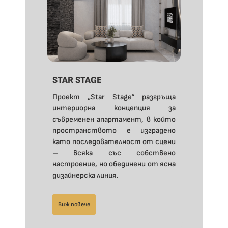
STAR STAGE
Проект „Star Stage“ разгръща
интериорна концепция за
съвременен апартамент, в който
пространството е изградено
като последователност от сцени
– всяка със собствено
настроение, но обединени от ясна
дизайнерска линия.
Виж повече