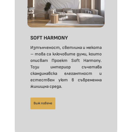
SOFT HARMONY
Изтънченост, светлина и мекота
– това са ключовите думи, които
описват Проект Soft Harmony.
Този интериор съчетава
скандинавска елегантност и
естествен уют в съвременна
жилищна среда.
Виж повече