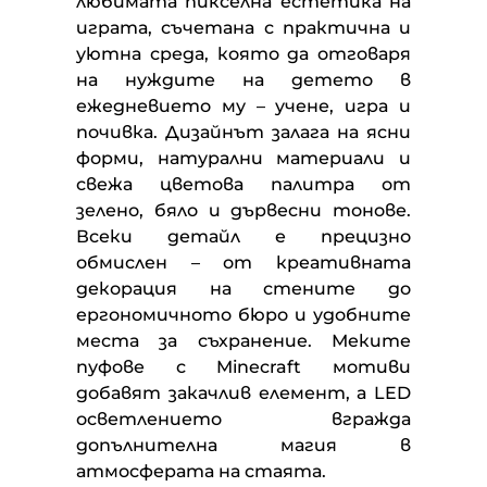
любимата пикселна естетика на
играта, съчетана с практична и
уютна среда, която да отговаря
на нуждите на детето в
ежедневието му – учене, игра и
почивка. Дизайнът залага на ясни
форми, натурални материали и
свежа цветова палитра от
зелено, бяло и дървесни тонове.
Всеки детайл е прецизно
обмислен – от креативната
декорация на стените до
ергономичното бюро и удобните
места за съхранение. Меките
пуфове с Minecraft мотиви
добавят закачлив елемент, а LED
осветлението вгражда
допълнителна магия в
атмосферата на стаята.