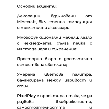
Основни акценти:
Декорации, вдъхновени от
Minecraft, вкл. стенна композиция
и тематични аксесоари;
Многофункционални мебели: легло
с чекмеджета, дълга пейка с
място за игра и съхранение;
Просторно бюро с достатъчно
естествена светлина;
Умерена цветова палитра,
балансирана между игривост и
стил.
PixelPlay
е проектиран така, че да
развива въображението,
самостоятелността и