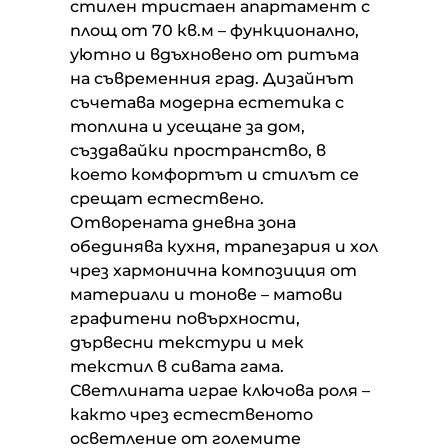
стилен тристаен апартамент с
площ от 70 кв.м – функционално,
уютно и вдъхновено от ритъма
на съвременния град. Дизайнът
съчетава модерна естетика с
топлина и усещане за дом,
създавайки пространство, в
което комфортът и стилът се
срещат естествено.
Отворената дневна зона
обединява кухня, трапезария и хол
чрез хармонична композиция от
материали и тонове – матови
графитени повърхности,
дървесни текстури и мек
текстил в сивата гама.
Светлината играе ключова роля –
както чрез естественото
осветление от големите