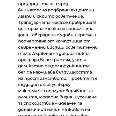
прозорци, така и чрез
внимателно подбрани акцентни
лампи и скрито осветление.
Трапезарната маса се превръща в
централна точка на социалната
зона – обградена с удобни кресла и
подчертана от композиция от
съвременни висящи осветителни
тела. Дървената декоративна
преграда внася ритъм, уют и
деликатно разделя функциите
без да нарушава въздушността
на пространството. Проектът е
създаден с фокус върху
максимално оползотворяване на
площта, модерна визия и усещане
за спокойствие – идеален за
динамичния начин на живот на
младо семейство или активни