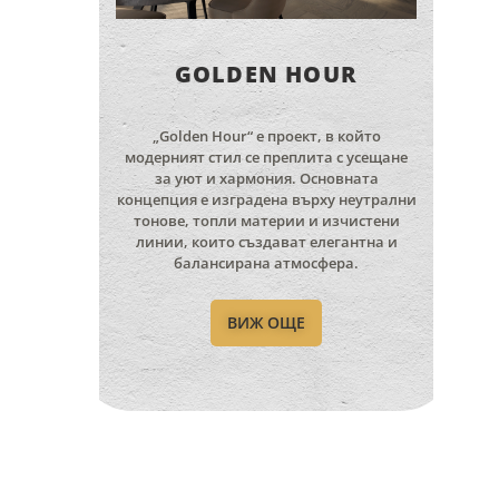
GOLDEN HOUR
„Golden Hour“ е проект, в който
модерният стил се преплита с усещане
за уют и хармония. Основната
концепция е изградена върху неутрални
тонове, топли материи и изчистени
линии, които създават елегантна и
балансирана атмосфера.
ВИЖ ОЩЕ