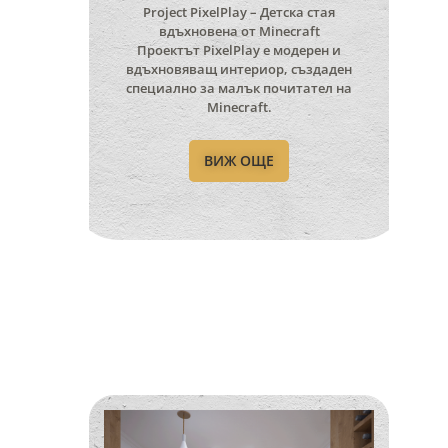
Project PixelPlay – Детска стая
вдъхновена от Minecraft
Проектът PixelPlay е модерен и
вдъхновяващ интериор, създаден
специално за малък почитател на
Minecraft.
ВИЖ ОЩЕ