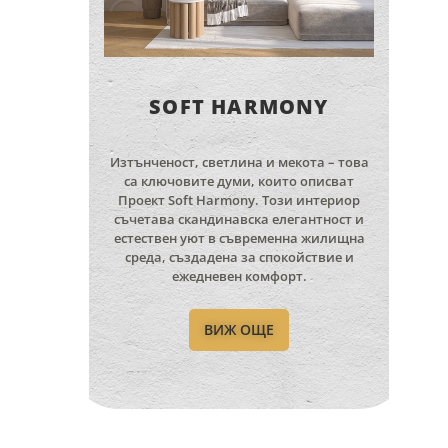
SOFT HARMONY
Изтънченост, светлина и мекота – това
са ключовите думи, които описват
Проект Soft Harmony. Този интериор
съчетава скандинавска елегантност и
естествен уют в съвременна жилищна
среда, създадена за спокойствие и
ежедневен комфорт.
ВИЖ ОЩЕ