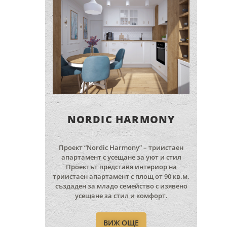
NORDIC HARMONY
Проект “Nordic Harmony” – триистаен
апартамент с усещане за уют и стил
Проектът представя интериор на
триистаен апартамент с площ от 90 кв.м,
създаден за младо семейство с изявено
усещане за стил и комфорт.
ВИЖ ОЩЕ