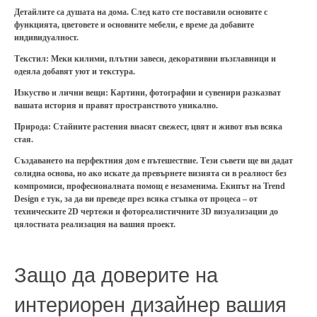
Детайлите са душата на дома. След като сте поставили основите с
функцията, цветовете и основните мебели, е време да добавите
индивидуалност.
Текстил: Меки килими, плътни завеси, декоративни възглавници и
одеяла добавят уют и текстура.
Изкуство и лични вещи: Картини, фотографии и сувенири разказват
вашата история и правят пространството уникално.
Природа
: Стайните растения внасят свежест, цвят и живот във всяка
стая.
Създаването на перфектния дом е пътешествие. Тези съвети ще ви дадат
солидна основа, но ако искате да превърнете визията си в реалност без
компромиси, професионалната помощ е незаменима. Екипът на Trend
Design е тук, за да ви преведе през всяка стъпка от процеса – от
техническите 2D чертежи и фотореалистичните 3D визуализации до
цялостната реализация на вашия проект.
Защо да доверите на
интериорен дизайнер вашия