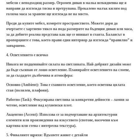
мебели с неподходящ размер. Огромен диван в малка всекидневна ще я
направи да изглежда тясна и претрупана. Прекалено малък килим под
голяма маса за хранене ще изглежда не на място.
Преди да купите мебел, измерете пространството. Можете дори да
очертаете с хартиено тиксо на пода размерите на бъдещия диван или маса,
за да добиете реална представа как ще се впишат в стаята. Балансът в
пропорциите е това, което прави един интериор да изглежда “правилно” и
завършено.
4. Осветлението е всичко
Никога не подценявайте силата на светлината. Най-добрият дизайн може
да бъде съсипан от лошо осветление. Планирайте осветлението на слоеве,
за да създадете дълбочина и атмосфера:
Основно (Ambient):
Това е главното осветление, което осветява цялата
стая (полилеи, плафони).
Работно (Task):
Фокусирана светлина за конкретни дейности – лампи за
четене, осветление над кухненски плот.
Акцентно (Accent):
Използва се за подчертаване на архитектурни
елементи или произведения на изкуството (спотове, насочени към
картина или стена с интересна текстура).
5.
Финалните щрихи:
Вдъхнете живот с детайли