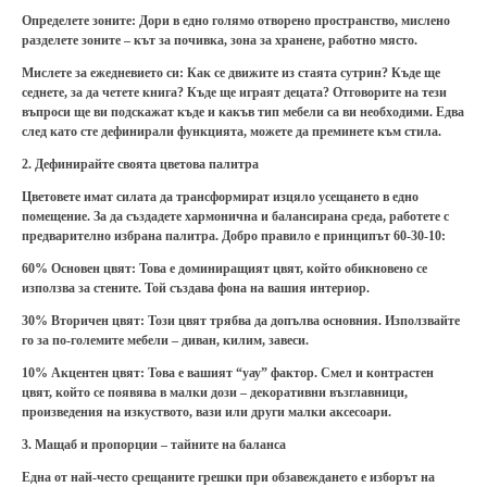
Определете зоните:
Дори в едно голямо отворено пространство, мислено
разделете зоните – кът за почивка, зона за хранене, работно място.
Мислете за ежедневието си: Как се движите из стаята сутрин? Къде ще
седнете, за да четете книга? Къде ще играят децата? Отговорите на тези
въпроси ще ви подскажат къде и какъв тип мебели са ви необходими. Едва
след като сте дефинирали функцията, можете да преминете към стила.
2. Дефинирайте своята цветова палитра
Цветовете имат силата да трансформират изцяло усещането в едно
помещение. За да създадете хармонична и балансирана среда, работете с
предварително избрана палитра. Добро правило е принципът 60-30-10:
60% Основен цвят:
Това е доминиращият цвят, който обикновено се
използва за стените. Той създава фона на вашия интериор.
30% Вторичен цвят
: Този цвят трябва да допълва основния. Използвайте
го за по-големите мебели – диван, килим, завеси.
10% Акцентен цвят:
Това е вашият “уау” фактор. Смел и контрастен
цвят, който се появява в малки дози – декоративни възглавници,
произведения на изкуството, вази или други малки аксесоари.
3. Мащаб и пропорции – тайните на баланса
Една от най-често срещаните грешки при обзавеждането е изборът на