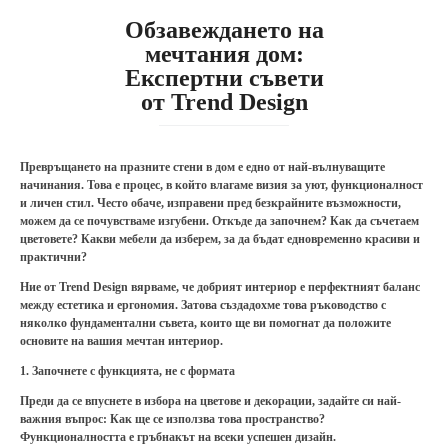
Обзавеждането на
мечтания дом:
Експертни съвети
от Trend Design
Превръщането на празните стени в дом е едно от най-вълнуващите
начинания. Това е процес, в който влагаме визия за уют, функционалност
и личен стил. Често обаче, изправени пред безкрайните възможности,
можем да се почувстваме изгубени. Откъде да започнем? Как да съчетаем
цветовете? Какви мебели да изберем, за да бъдат едновременно красиви и
практични?
Ние от Trend Design вярваме, че добрият интериор е перфектният баланс
между естетика и ергономия. Затова създадохме това ръководство с
няколко фундаментални съвета, които ще ви помогнат да положите
основите на вашия мечтан интериор.
1. Започнете с функцията, не с формата
Преди да се впуснете в избора на цветове и декорации, задайте си най-
важния въпрос: Как ще се използва това пространство?
Функционалността е гръбнакът на всеки успешен дизайн.