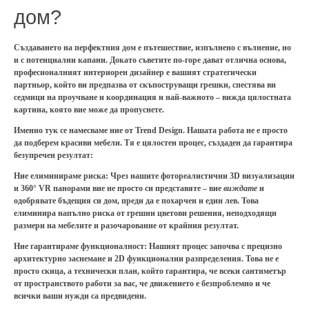
дом?
Създаването на перфектния дом е пътешествие, изпълнено с вълнение, но
и с потенциални капани. Докато съветите по-горе дават отлична основа,
професионалният интериорен дизайнер е вашият стратегически
партньор, който ви предпазва от скъпоструващи грешки, спестява ви
седмици на проучване и координация и най-важното – вижда цялостната
картина, която вие може да пропуснете.
Именно тук се намесваме ние от
Trend Design
. Нашата работа не е просто
да подберем красиви мебели. Тя е цялостен процес, създаден да гарантира
безупречен резултат:
Ние елиминираме риска:
Чрез нашите
фотореалистични 3D визуализации
и 360° VR панорами
вие не просто си представяте – вие
виждате
и
одобрявате бъдещия си дом, преди да е похарчен и един лев. Това
елиминира напълно риска от грешни цветови решения, неподходящи
размери на мебелите и разочарование от крайния резултат.
Ние гарантираме функционалност:
Нашият процес започва с
прецизно
архитектурно заснемане
и
2D функционални разпределения
. Това не е
просто скица, а технически план, който гарантира, че всеки сантиметър
от пространството работи за вас, че движението е безпроблемно и че
всички ваши нужди са предвидени.