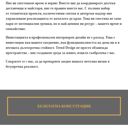
Ние ви спестяваме време и нерви:
Вместо вие да координирате десетки
доставчици и майстори, ние го правим вместо вас. С пълния набор
от
технически проекти, количествени сметки и авторски надзор
ние
управляваме реализацията от началото до края. Това ви спестява не само
пари от потенциални грешки, но и най-ценния ви ресурс – вашето време и
спокойствие.
Инвестицията в професионален интериорен дизайн не е разход. Това е
инвестиция във вашето ежедневие, във функционалността на дома ви и в
неговата дългосрочна стойност
.
Trend Design
не просто обзавежда
пространства – ние създаваме среда за живот, изцяло съобразена с вас.
Свържете се с нас, за да превърнем заедно вашата мечтана визия в
безупречна реалност.
БЕЗПЛАТНА КОНСУЛТАЦИЯ